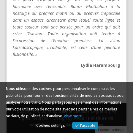
harmonie avec l’ensemble. Ramzi Ghotbaldin a la
nostalgie du premier matin ou du premier crépuscule
dans un espace circonscrit dans lequel toute ligne et
toute couleur sont une pensée pour un ordre qui doit
créer l’évasion. Toute organisation doit tendre à
l’expression de l’émotion première. La vision
kaléidoscopique, irradiante, est celle d’une peinture
fusionnelle. »
Lydia Harambourg
Nous utilisons des cookies pour personnaliser le contenu et les
publicités, pour fournir des fonctionnalités de médias sociaux et pour
analyser notre trafic. Nous partageons également des informations
sur votre utilisation de notre site avec nos partenaires de médias
Copyright © 2019-25 Galerie Claudine Legrand | All
sociaux, de publicité et d'analyse.
View more
rights reserved | Design by
AVLB
|
Politique de
confidentialité
|
Mentions légales
Cookies settings
J'accepte
Cookies settings