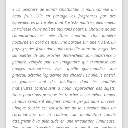
« La peinture de Ramzi Ghotbaldin a mûri comme un
beau fruit. Elle en partage les fragrances par des
équivalences picturales dont l’artiste maîtrise pleinement
la richesse d’une palette aux tons nourris. Chacune de ses
compositions est née d’une émotion. Une lumière
nocturne en bord de mer, une barque sur une rivière, un
paysage, des fruits dans une corbeille, dans un verger, les
silhouettes de ses proches déclenchent son appétence à
peindre, relayée par un imaginaire qui transpose ces
images mémorisées. Avec quelle gourmandise son
pinceau détaille l’épiderme des choses ! L’huile, le pastel,
la gouache sont des médiums dont les qualités
matiéristes contribuent à nous rapprocher des sujets.
Nous pourrions presque les toucher et en même temps,
ils nous semblent éloignés, comme perçus dans un rêve.
Chaque touche est constitutive de la suivante dans un
chromatisme où la couleur, sa modulation tonale
atteignent à la plénitude en une irradiation lumineuse.
Des fonds travaillés émerge un motif en parfaite