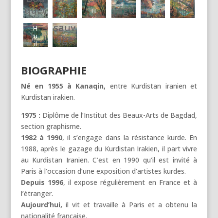
u
Noct
Vallé
s 5
e
H
e
e
quet
4-
vagu
es
il
H
H
u
1
3
urne
e
blan
H
e
u
u
d\'hi
Rêve
e
il
0
3
H
u
5
sauv
che-
il
il
H
e
0
x
u
ver-
rie
il
4
e
H
e
u
6
x
4
age
huile
il
e
x
1
u
9
(10F)
2huil
5
il
1
1
e
7
6
-
0
il
7
e
x
H
0
c
1
e-
3
5
0
e
x
4
6
u
0
m
97x1
0
x
c
x
9
1
130x
6
5
il
c
BIOGRAPHIE
0
1
m
30c
8
7
3
x
c
e
m
x
97c
0
1
x
0
1
m
1
m(60
1
Né en 1955 à Kanaqin,
entre Kurdistan iranien et
0
c
1
c
m(60
0
0
0
c
F)
m
3
m
Kurdistan irakien.
0
0
0
F)
m
0
c
x
c
c
m
1
1975 :
Diplôme de l’Institut des Beaux-Arts de Bagdad,
m
m
0
section graphisme.
0
c
1982 à 1990
, il s’engage dans la résistance kurde. En
m
1988, après le gazage du Kurdistan Irakien, il part vivre
au Kurdistan Iranien. C’est en 1990 qu’il est invité à
Paris à l’occasion d’une exposition d’artistes kurdes.
Depuis 1996
, il expose régulièrement en France et à
l’étranger.
Aujourd’hui,
il vit et travaille à Paris et a obtenu la
nationalité française.