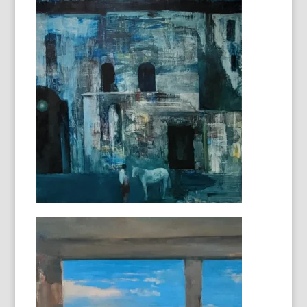
Plage
65 x 81 cm
Salon doré
97 X 97 cm