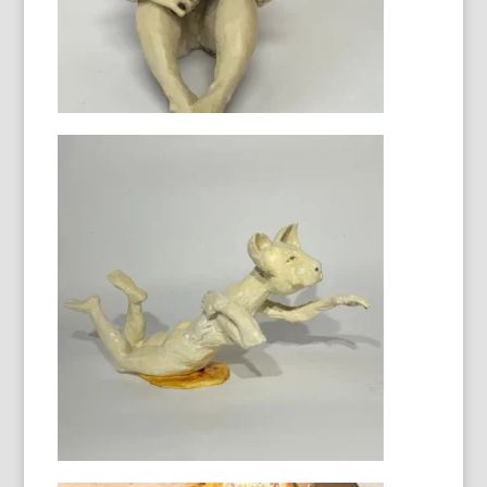
La sagesse de l'hibou, le désir du
lièvre
130 X 97 cm