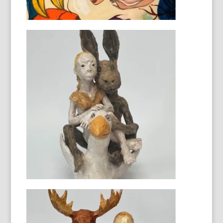
La femme et l'élan assis
55X30X30
La femme et le chat
40X25X35