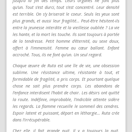
jusqu’à la fin des temps. Leurs organes ne font plus
qu’un. Tout s’est durci, tout s’est concentré. Leur densité
est terrible. On s’y briserait le coeur. Seuls les yeux sont
plus grands, et aussi leur fragilité… Peut-être hésitent-ils
entre la jeunesse interdite et la vieillesse oubliée ? La vie
les hante, et la mort les touche. Ils sont toujours à portée
de la tendresse. Petit homme d’éternité, au sexe doux,
offert à l’immensité. Femme au cœur ballant. Enfant
accroché. Tous, ils ne font qu’un. Un seul regard.
Chaque œuvre de Ruta est une île de vie, une obsession
sublime. Une résistance ultime, résistante à tout, et
formidable de fragilité, a pris corps. Et pourtant quelque
chose ne sait plus prendre corps. Les abandons de
l’enfance interdisent l’habit de chair. Les désirs ont quitté
la route. Indéfinie, improbable, l’indicible attente sidère
les regards. La flamme recueille le sommeil des cendres.
Espoir latent et puissant, départ en léthargie… Ruta crée
dans l’irrécupérable.
Chez elle, il fait grande nuit. Il y a toujours la nuit.