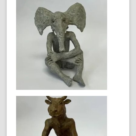
Minotaure bronze
50X30X45
Flying in the sky
162 X 114 cm