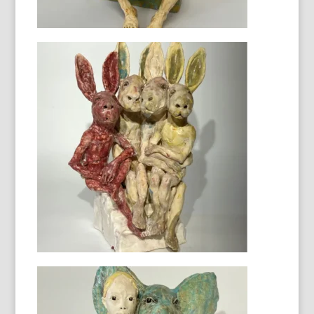
Femme et l'éléphant bleu
40 X 38 X 30 cm
Le lièvre
54X26X28 cm