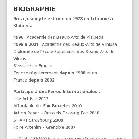
BIOGRAPHIE
Ruta Jusionyte est née en 1978 en Lituanie à
Klaipeda
1996
: Académie des Beaux-Arts de Klaipeda
1998 à 2001
: Academie des Beaux-Arts de Vilniusa
Diplômée de l’Ecole Supérieure des Beaux-Arts de
Vilnius
S’installe en France
Expose régulièrement
depuis 1998
et en
France
depuis 2002
Participe à des Foires Internationales :
Lille Art Fair
2012
Affordable Art Fair Bruxelles
2010
Art on Paper – Brussels Drawing Fair
2010
ST’ART Strasbourg
2008
Foire Artenim – Grenoble
2007
« RUTA JUSIONYTE ou la traversée du désastre. Les yeux