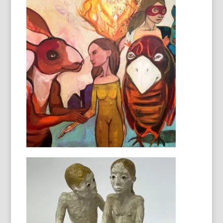
Couple bronze
43X30X30
Couple de chats
50X30X30 cm